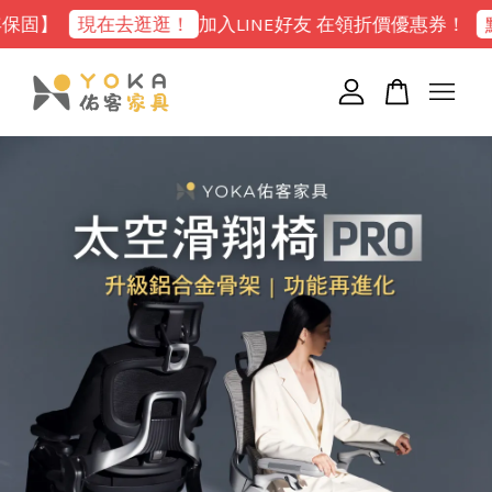
固】
現在去逛逛！
加入LINE好友 在領折價優惠券！
點我
您的購物車目前還是空的。
繼續購物