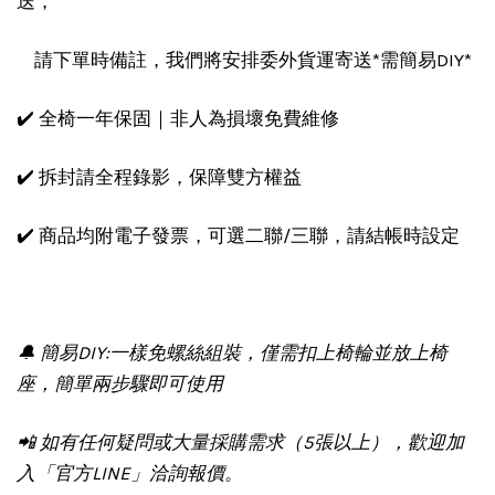
送，
請下單時備註，我們將安排委外貨運寄送*需簡易DIY*
✔️ 全椅一年保固｜非人為損壞免費維修
✔️ 拆封請全程錄影，保障雙方權益
✔️ 商品均附電子發票，可選二聯/三聯，請結帳時設定
🔔 簡易DIY:一樣免螺絲組裝，僅需扣上椅輪並放上椅
座，簡單兩步驟即可使用
📲 如有任何疑問或大量採購需求（5張以上），歡迎加
入「官方LINE」洽詢報價。