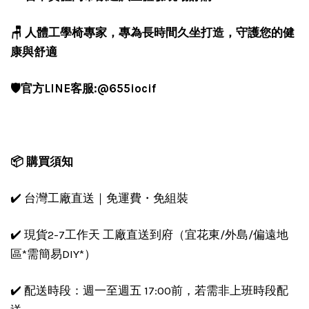
🪑 人體工學椅專家，專為長時間久坐打造，守護您的健
康與舒適
🛡️官方LINE客服:@655iocif
📦 購買須知
✔️ 台灣工廠直送｜免運費・免組裝
✔️ 現貨2-7工作天 工廠直送到府（宜花東/外島/偏遠地
區*需簡易DIY*）
✔️ 配送時段：週一至週五 17:00前，若需非上班時段配