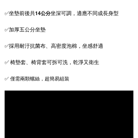
14公分
✅坐墊前後共
坐深可調，適應不同成長身型
✅加厚五公分坐墊
✅採用耐汙抗菌布、高密度泡棉，坐感舒適
✅ 椅墊套、椅背套可拆可洗，乾淨又衛生
✅ 僅需兩顆螺絲，超簡易組裝