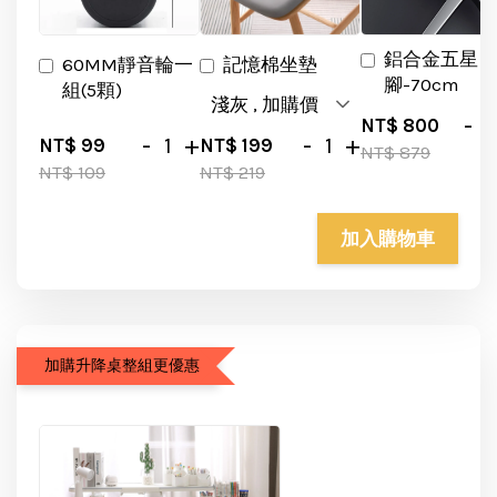
鋁合金五星
60MM靜音輪一
記憶棉坐墊
腳-70cm
組(5顆)
-
NT$ 800
-
+
-
+
NT$ 99
NT$ 199
NT$ 879
NT$ 109
NT$ 219
加入購物車
加購升降桌整組更優惠