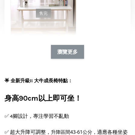
售完
瀏覽更多
YOKA 升降小白桌
NT$ 3,739
🌟 全新升級!! 大牛成長椅特點：
NT$ 4,399
身高90cm以上即可坐！
加入購物車
✅ 4腳設計，專注學習不亂動
升降區間43-61公分，
✅ 超大升降可調整，
適應各種坐姿