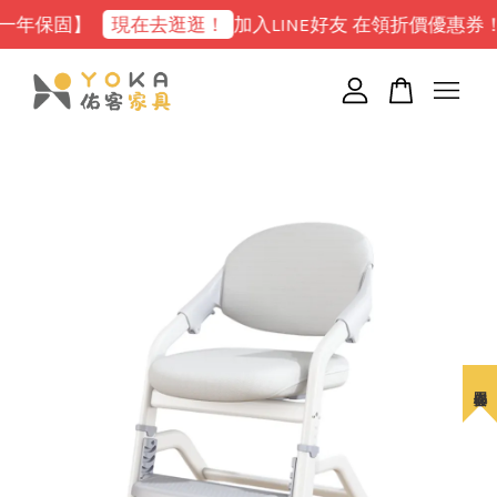
保固】
現在去逛逛！
加入LINE好友 在領折價優惠券！
點
您的購物車目前還是空的。
繼續購物