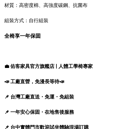
材質：高密度棉、高強度碳鋼、抗菌布
組裝方式：自行組裝
全椅享一年保固
💼 佑客家具官方旗艦店 | 人體工學椅專家
📣 工廠直營，免漫長等待📣
📌 台灣工廠直送・免運・免組裝
📌 一年安心保固・在地售後服務
📌 台中實體門市歡迎試坐體驗現場訂購