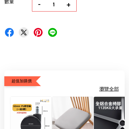
數量
-
+
超值加購價
瀏覽全部