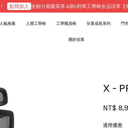
點我加入
全館分期最高享 6期0利率
工學椅全品項享【免組
人氣推薦
人體工學椅
工學職員椅
兒童成長系列
門
關於佑客
您的購物車目前還是空的。
繼續購物
X - 
NT$ 8,
適用優惠