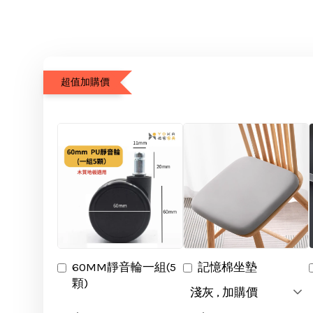
超值加購價
60MM靜音輪一組(5
記憶棉坐墊
顆)