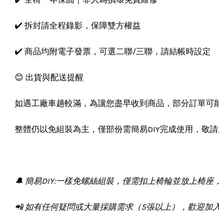
✔️ 拆封請全程錄影，保障雙方權益
✔️ 商品均附電子發票，可選二聯/三聯，請結帳時設定
😊 出貨與配送提醒
如遇工廠車趟較滿，為讓您盡早收到商品，部分訂單可
整體仍以免組裝為主，僅部份需簡易DIY完成使用，敬
🔔 簡易DIY:一樣免螺絲組裝，僅需扣上椅輪並放上椅
📲 如有任何疑問或大量採購需求（5張以上），歡迎加入