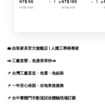
-
+
-
+
NT$ 99
NT$ 199
NT$ 109
NT$ 219
💼 佑客家具官方旗艦店 | 人體工學椅專家
📣 工廠直營，免漫長等待📣
📌 台灣工廠直送・免運・免組裝
📌 一年安心保固・在地售後服務
📌 台中實體門市歡迎試坐體驗現場訂購