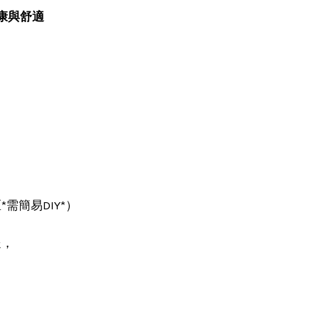
康與舒適
*需簡易DIY*）
送，