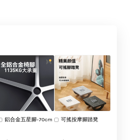
鋁合金五星腳-70cm
可搖按摩腳踏凳