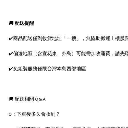
🚚 配送提醒
✔️商品配送僅到收貨地址「一樓」，無協助搬運上樓服
✔️偏遠地區（含宜花東、外島）可能需加收運費，請先
✔️免組裝服務僅限台灣本島西部地區
🚚 配送相關 Q&A
Q：下單後多久會收到？