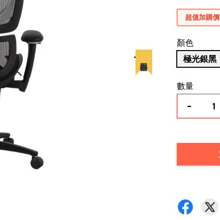
超值加購價
顏色
極光銀黑
數量
-