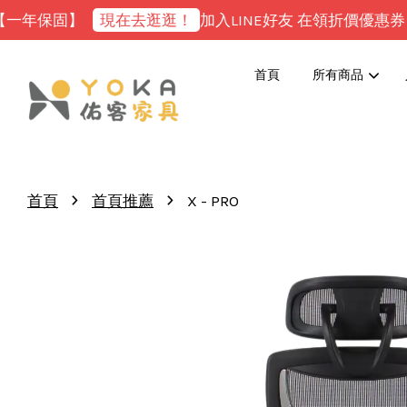
年保固】
現在去逛逛！
加入LINE好友 在領折價優惠券！
首頁
所有商品
›
›
首頁
首頁推薦
X - PRO