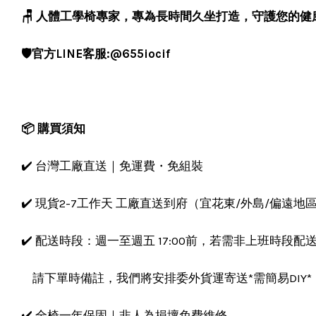
🪑 人體工學椅專家，專為長時間久坐打造，守護您的健
🛡️官方LINE客服:@655iocif
📦 購買須知
✔️ 台灣工廠直送｜免運費・免組裝
✔️ 現貨2-7工作天 工廠直送到府（宜花東/外島/偏遠地區
✔️ 配送時段：週一至週五 17:00前，若需非上班時段配
請下單時備註，我們將安排委外貨運寄送*需簡易DIY*
✔️ 全椅一年保固｜非人為損壞免費維修