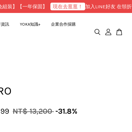
裝】【一年保固】
現在去逛逛！
加入LINE好友 在領折價
市資訊
YOKA知識+
企業合作採購
PRO
999
NT$ 13,200
-31.8%