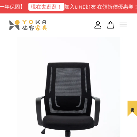
固】
現在去逛逛！
加入LINE好友 在領折價優惠券！
點
您的購物車目前還是空的。
繼續購物