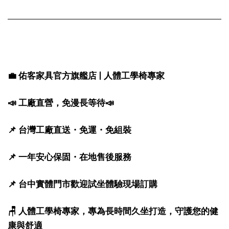
💼 佑客家具官方旗艦店 | 人體工學椅專家
📣 工廠直營，免漫長等待📣
📌 台灣工廠直送・免運・免組裝
📌 一年安心保固・在地售後服務
📌 台中實體門市歡迎試坐體驗現場訂購
🪑 人體工學椅專家，專為長時間久坐打造，守護您的健
康與舒適