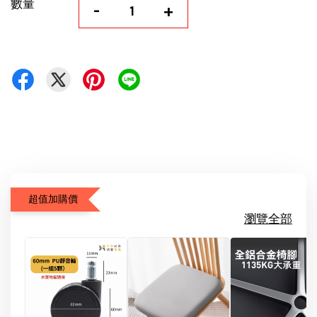
數量
-
+
超值加購價
瀏覽全部