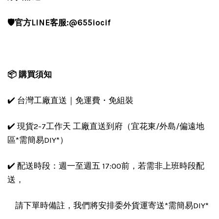
🛡️官方LINE客服:@655iocif
📦 購買須知
✔️ 台灣工廠直送｜免運費・免組裝
✔️ 現貨2-7工作天 工廠直送到府（宜花東/外島/偏遠地
區*需簡易DIY*）
✔️ 配送時段：週一至週五 17:00前，若需非上班時段配
送，
請下單時備註，我們將安排委外貨運寄送*需簡易DIY*