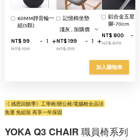
鋁合金五星
60MM靜音輪一
記憶棉坐墊
腳-70cm
組(5顆)
-
NT$ 800
-
+
-
+
NT$ 99
NT$ 199
NT$ 879
NT$ 109
NT$ 219
加入購物車
《 感恩回饋季》工學椅/辦公椅/電腦椅全品項 
免運 免組裝 再享一年保固
YOKA Q3 CHAIR 職員椅系列