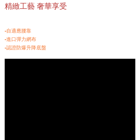
精緻工藝 奢華享受
-自適應腰靠
-進口彈力網布
-認證防爆升降底盤