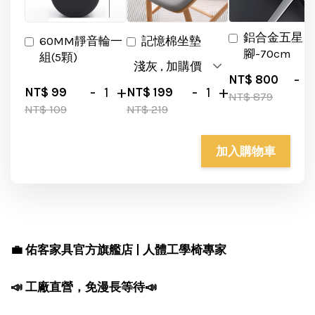
鋁合金五星
60MM靜音輪一
記憶棉坐墊
腳-70cm
組(5顆)
-
NT$ 800
-
+
-
+
NT$ 99
NT$ 199
NT$ 879
NT$ 109
NT$ 219
加入購物車
💼 佑客家具官方旗艦店 | 人體工學椅專家
📣 工廠直營，免漫長等待📣