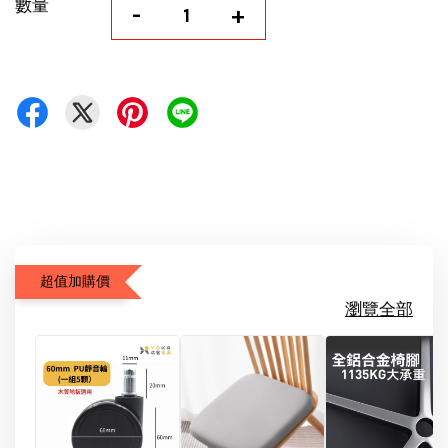
數量
-
+
超值加購價
瀏覽全部