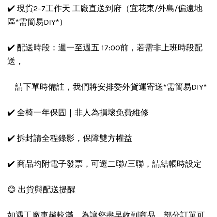
✔️ 現貨2-7工作天 工廠直送到府（宜花東/外島/偏遠地
區*需簡易DIY*）
✔️ 配送時段：週一至週五 17:00前，若需非上班時段配
送，
請下單時備註，我們將安排委外貨運寄送*需簡易DIY*
✔️ 全椅一年保固｜非人為損壞免費維修
✔️ 拆封請全程錄影，保障雙方權益
✔️ 商品均附電子發票，可選二聯/三聯，請結帳時設定
😊 出貨與配送提醒
如遇工廠車趟較滿，為讓您盡早收到商品，部分訂單可