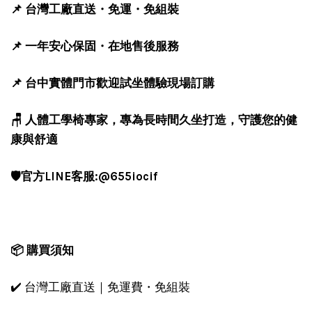
📌 台灣工廠直送・免運・免組裝
📌 一年安心保固・在地售後服務
📌 台中實體門市歡迎試坐體驗現場訂購
🪑 人體工學椅專家，專為長時間久坐打造，守護您的健
康與舒適
🛡️官方LINE客服:@655iocif
📦 購買須知
✔️ 台灣工廠直送｜免運費・免組裝