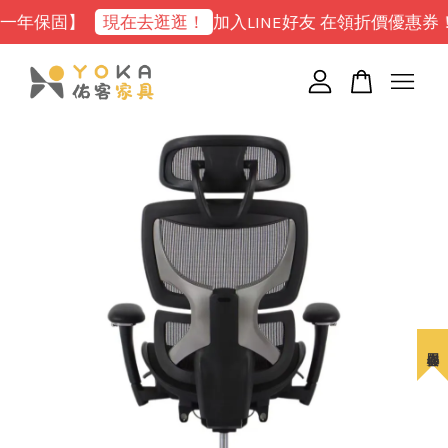
固】
現在去逛逛！
加入LINE好友 在領折價優惠券！
點我
您的購物車目前還是空的。
繼續購物