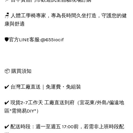
🪑 人體工學椅專家，專為長時間久坐打造，守護您的健
康與舒適
🛡️官方LINE客服:@655iocif
📦 購買須知
✔️ 台灣工廠直送｜免運費・免組裝
✔️ 現貨2-7工作天 工廠直送到府（宜花東/外島/偏遠地
區*需簡易DIY*）
✔️ 配送時段：週一至週五 17:00前，若需非上班時段配