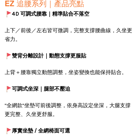
EZ 追腰系列｜產品亮點
4D 可調式腰靠｜精準貼合不落空
上下／前後／左右皆可微調，完整支撐腰曲線，久坐更
省力。
雙背分離設計｜動態支撐更服貼
上背＋腰靠獨立動態調整，坐姿變換也能保持貼合。
可調式坐深｜腿部不壓迫
"全網款"坐墊可前後調整，依身高設定坐深，大腿支撐
更完整、久坐更舒服。
厚實坐墊 / 全網椅面可選