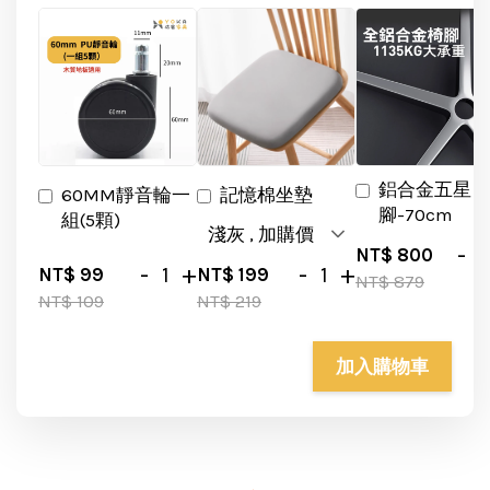
鋁合金五星
60MM靜音輪一
記憶棉坐墊
腳-70cm
組(5顆)
-
NT$ 800
-
+
-
+
NT$ 99
NT$ 199
NT$ 879
NT$ 109
NT$ 219
加入購物車