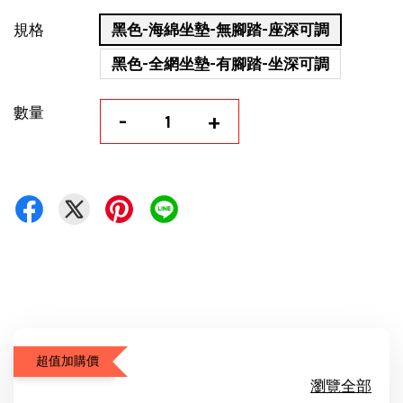
規格
黑色-海綿坐墊-無腳踏-座深可調
黑色-全網坐墊-有腳踏-坐深可調
數量
-
+
超值加購價
瀏覽全部