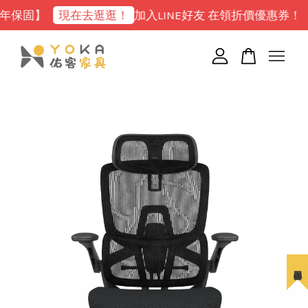
】
現在去逛逛！
加入LINE好友 在領折價優惠券！
點我
您的購物車目前還是空的。
繼續購物