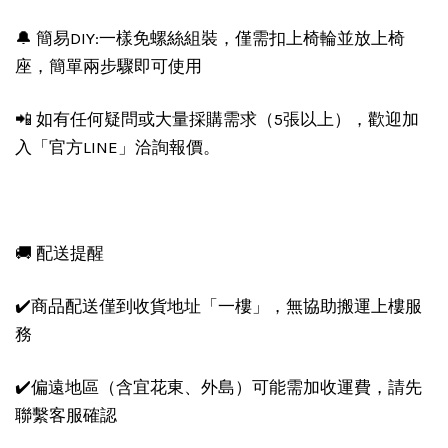
🔔 簡易DIY:一樣免螺絲組裝，僅需扣上椅輪並放上椅
座，簡單兩步驟即可使用
📲 如有任何疑問或大量採購需求（5張以上），歡迎加
入「官方LINE」洽詢報價。
🚚 配送提醒
✔️商品配送僅到收貨地址「一樓」，無協助搬運上樓服
務
✔️偏遠地區（含宜花東、外島）可能需加收運費，請先
聯繫客服確認