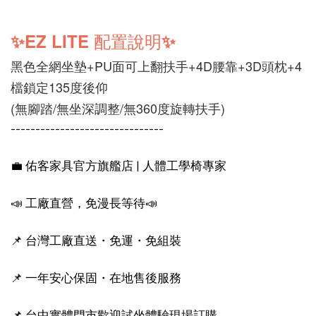
✨EZ LITE 配置說明✨
黑色全網坐墊+PU面可上翻扶手+4D腰靠+3D頭枕+4
檔鎖定135度後仰
(無腳踏/無坐深調整/無360度旋轉扶手)
-------------------------------
💼 佑客家具官方旗艦店 | 人體工學椅專家
📣 工廠直營，免漫長等待📣
📌 台灣工廠直送・免運・免組裝
📌 一年安心保固・在地售後服務
📌 台中實體門市歡迎試坐體驗現場訂購