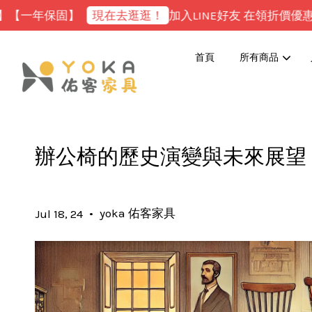
保固】
現在去逛逛！
加入LINE好友 在領折價優惠券！
首頁
所有商品
辦公椅的歷史演變與未來展望
•
yoka 佑客家具
Jul 18, 24