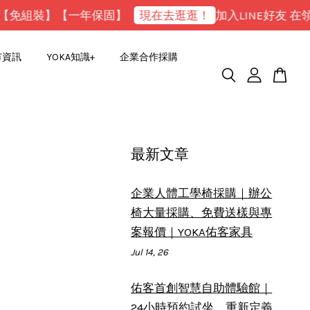
】【一年保固】
現在去逛逛！
加入LINE好友 在領折價優
市資訊
YOKA知識+
企業合作採購
最新文章
企業人體工學椅採購｜辦公
椅大量採購、免費送樣與專
案報價｜YOKA佑客家具
Jul 14, 26
佑客首創智慧自助體驗館｜
24小時預約試坐，重新定義