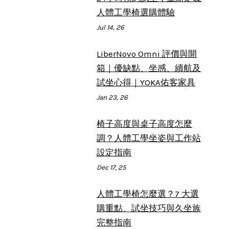
人體工學椅選購體驗
Jul 14, 26
LiberNovo Omni 評價與開
箱｜優缺點、坐感、續航及
試坐心得｜YOKA佑客家具
Jan 23, 26
椅子高度與桌子高度怎麼
調？人體工學坐姿與工作站
設定指南
Dec 17, 25
人體工學椅怎麼選？7 大選
購重點、試坐技巧與久坐族
完整指南