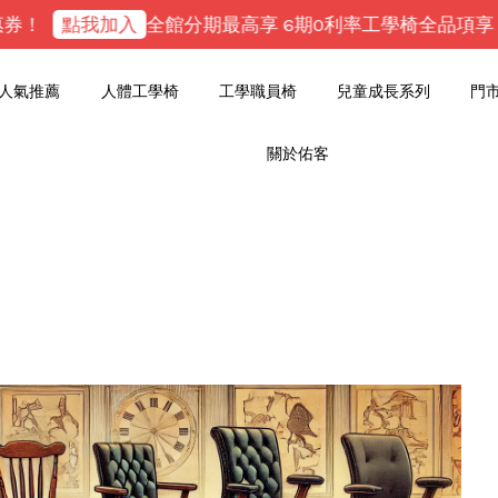
點我加入
全館分期最高享 6期0利率
工學椅全品項享【免組裝
人氣推薦
人體工學椅
工學職員椅
兒童成長系列
門
關於佑客
您的購物車目前還是空的。
繼續購物